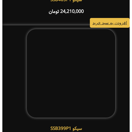
24,210,000
تومان
افزودن به سبد خرید
سیکو SSB399P1