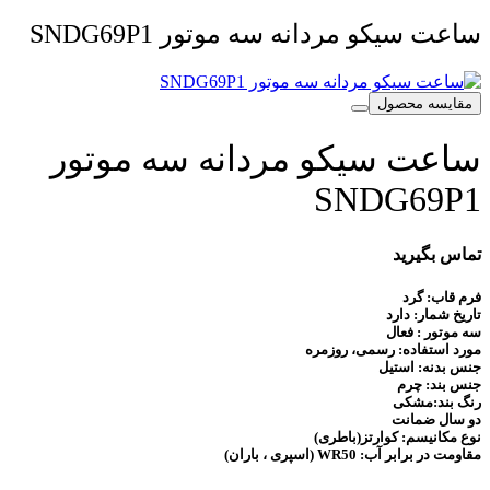
ساعت سیکو مردانه سه موتور SNDG69P1
مقایسه محصول
ساعت سیکو مردانه سه موتور
SNDG69P1
تماس بگیرید
فرم قاب: گرد
تاریخ شمار: دارد
سه موتور : فعال
مورد استفاده: رسمی، روزمره
جنس بدنه: استیل
جنس بند: چرم
رنگ بند:مشکی
دو سال ضمانت
نوع مکانیسم:
کوارتز(باطری)
مقاومت در برابر آب: WR50 (اسپری ، باران)