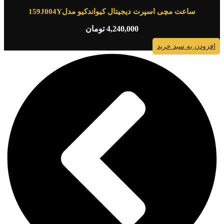
ساعت مچی اسپرت دیجیتال کیواندکیو مدل159J004Y
4,240,000
تومان
افزودن به سبد خرید