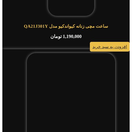
ساعت مچی زنانه کیواندکیو مدل QA21J301Y
1,190,000
تومان
افزودن به سبد خرید