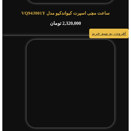
ساعت مچی اسپرت کیواندکیو مدل VQ94J001Y
2,320,000
تومان
افزودن به سبد خرید