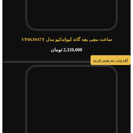
ساعت مچی بچه گانه کیواندکیو مدل VP46J047Y
2,320,000
تومان
افزودن به سبد خرید