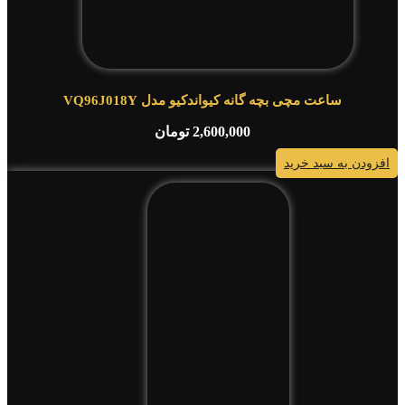
ساعت مچی بچه گانه کیواندکیو مدل VQ96J018Y
2,600,000
تومان
افزودن به سبد خرید