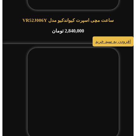
ساعت مچی اسپرت کیواندکیو مدل VR52J006Y
2,840,000
تومان
افزودن به سبد خرید