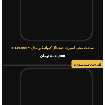
ساعت مچی اسپرت دیجیتال کیواندکیو مدل M149J001Y
4,240,000
تومان
افزودن به سبد خرید