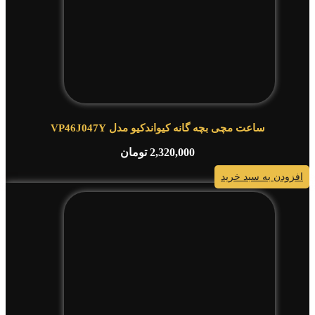
ساعت مچی بچه گانه کیواندکیو مدل VP46J047Y
2,320,000
تومان
افزودن به سبد خرید