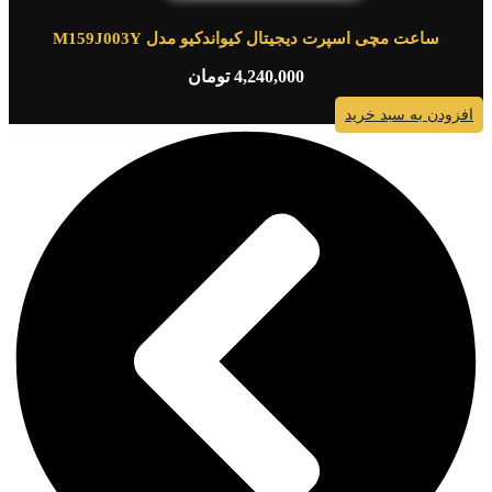
ساعت مچی اسپرت دیجیتال کیواندکیو مدل M159J003Y
4,240,000
تومان
افزودن به سبد خرید