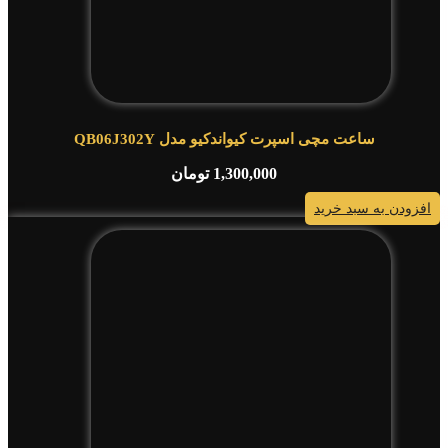
ساعت مچی اسپرت کیواندکیو مدل QB06J302Y
1,300,000
تومان
افزودن به سبد خرید