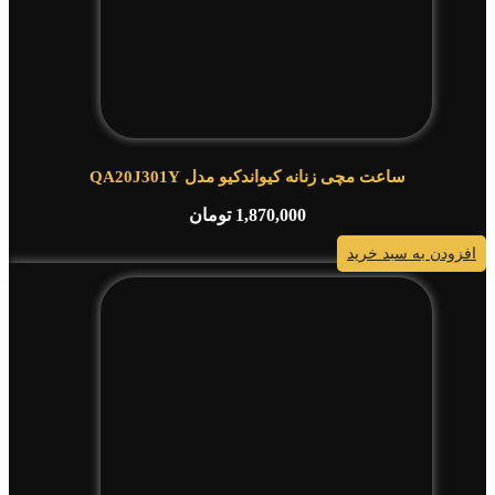
ساعت مچی زنانه کیواندکیو مدل QA20J301Y
1,870,000
تومان
افزودن به سبد خرید