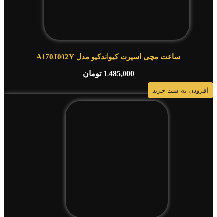
ساعت مچی اسپرت کیواندکیو مدل A170J002Y
1,485,000
تومان
افزودن به سبد خرید