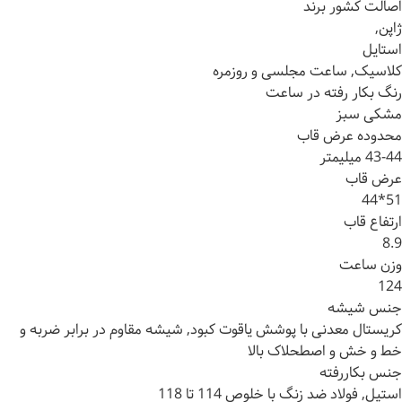
اصالت کشور برند
ژاپن,
استایل
کلاسیک, ساعت مجلسی و روزمره
رنگ بکار رفته در ساعت
مشکی سبز
محدوده عرض قاب
43-44 میلیمتر
عرض قاب
51*44
ارتفاع قاب
8.9
وزن ساعت
124
جنس شیشه
کریستال معدنی با پوشش یاقوت کبود, شیشه مقاوم در برابر ضربه و
خط و خش و اصطحلاک بالا
جنس بکاررفته
استیل, فولاد ضد زنگ با خلوص 114 تا 118