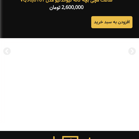
ساعت مچی بچه گانه کیواندکیو مدل VQ96J016Y
2,600,000
تومان
افزودن به سبد خرید