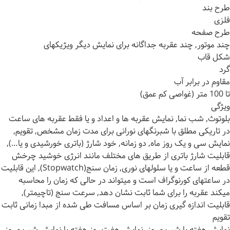
طرح بند
فلزی
طرح صفحه
چند موتور, چند عقربه جداگانه برای نمایش دیگر ویژیکهای
شکل قاب
گرد
مقاوم در برابر آب
تا 100 متر (غواصی کم عمق)
ویژگی
بلوتوث, شب نما, نمایش عقربه ها و اعداد و یا فقط عقربه های ساعت
در تاریکی مطلق با شبرنگهای نورانی برای مدت زمان مشخص, تقویم,
نمایش سی و یک روز ماه, دو زمانه, خود شارژ (باتری خورشیدی و یا…),
قابلیت شارژ باتری از طریق های مختلف مانند انرژی خوشید چرخش
قطعه از ساعت و یا سلولهای نوری, زمان سنج(Stopwatch), این قابلیت
در ساعتهای کورنوگراف است و میتواند در حالی که زمان را محاسبه
میکند عقربه را برای شما ثابت نشان دهد, سرعت سنج (تاچیمتر),
قابلیت اندازه گیری زمان بر اساس مسافت طی شده از مبدا زمانی ثابت
تقویم
نمایش هفته یا شب و روز, نمایش هفت روز هفته یا نمایش شب و روز