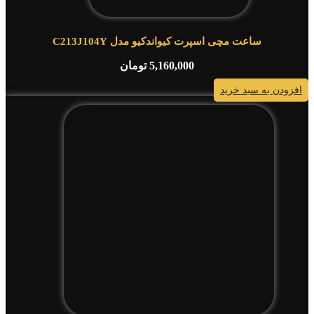
ساعت مچی اسپرت کیواندکیو مدل C213J104Y
5,160,000
تومان
افزودن به سبد خرید