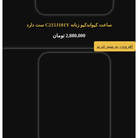
ساعت کیواندکیو زنانه C215J101Y ست دارد
2,880,000
تومان
افزودن به سبد خرید