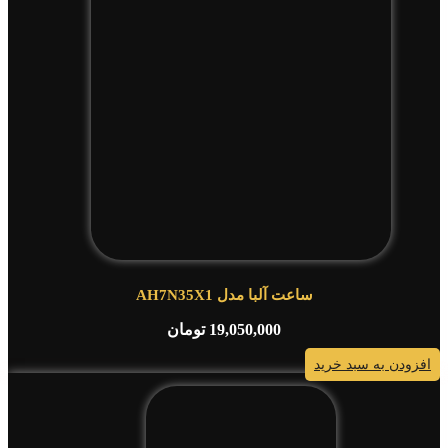
ساعت آلبا مدل AH7N35X1
19,050,000
تومان
افزودن به سبد خرید