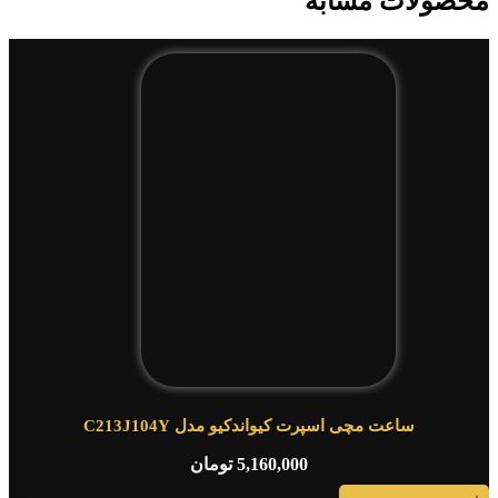
محصولات مشابه
ساعت مچی اسپرت کیواندکیو مدل C213J104Y
5,160,000
تومان