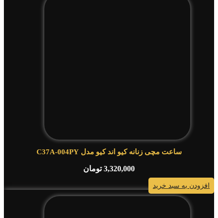
ساعت مچی زنانه کیو اند کیو مدل C37A-004PY
3,320,000
تومان
افزودن به سبد خرید