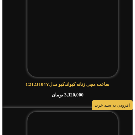
ساعت مچی زنانه کیواندکیو مدلC212J104Y
3,320,000
تومان
افزودن به سبد خرید