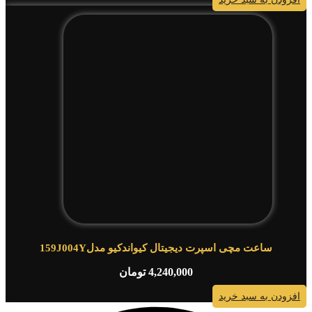
ساعت مچی اسپرت دیجیتال کیواندکیو مدل159J004Y
4,240,000
تومان
افزودن به سبد خرید