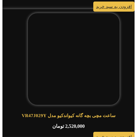
افزودن به سبد خرید
ساعت مچی بچه گانه کیواندکیو مدل VR47J029Y
2,520,000
تومان
افزودن به سبد خرید