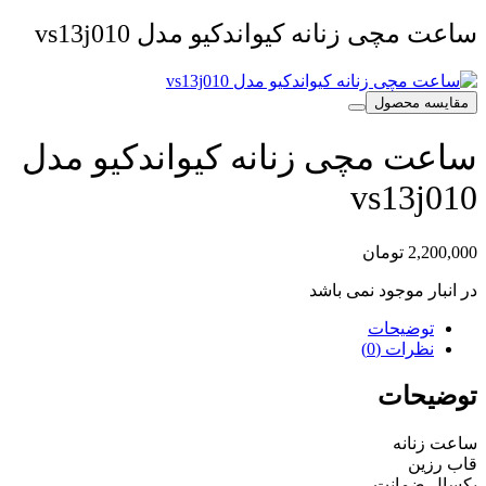
ساعت مچی زنانه کیواندکیو مدل vs13j010
مقایسه محصول
ساعت مچی زنانه کیواندکیو مدل
vs13j010
2,200,000
تومان
در انبار موجود نمی باشد
توضیحات
نظرات (0)
توضیحات
ساعت زنانه
قاب رزین
یکسال ضمانت