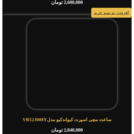
2,600,000
تومان
افزودن به سبد خرید
ساعت مچی اسپرت کیواندکیو مدلVR52J008Y
2,840,000
تومان