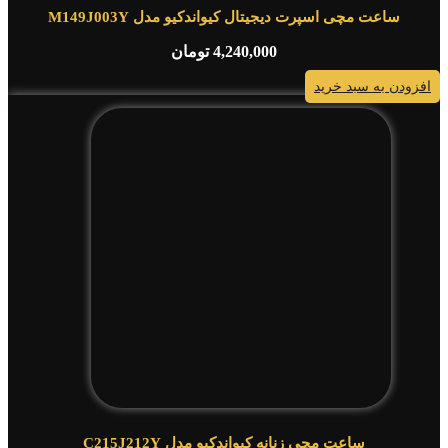
ساعت مچی اسپرت دیجیتال کیواندکیو مدل M149J003Y
4,240,000
تومان
افزودن به سبد خرید
ساعت مچی زنانه کیواندکیو مدل C215J212Y