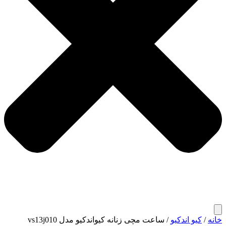
خانه
/
کیو اندکیو
/ ساعت مچی زنانه کیواندکیو مدل vs13j010