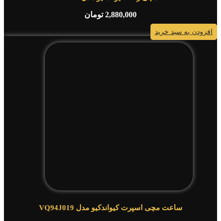
2,880,000
تومان
افزودن به سبد خرید
ساعت مچی اسپرت کیواندکیو مدل VQ94J019