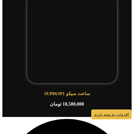
ساعت سیکو SUP863P1
18,580,000
تومان
افزودن به سبد خرید