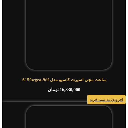
ساعت مچی اسپرت کاسیو مدل A159wgea-9df
16,830,000
تومان
افزودن به سبد خرید