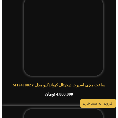
ساعت مچی اسپرت دیجیتال کیواندکیو مدل M124J002Y
4,800,000
تومان
افزودن به سبد خرید