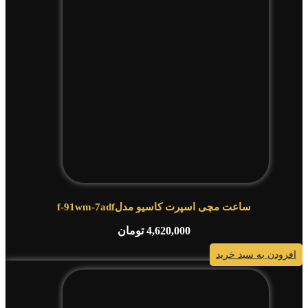
ساعت مچی اسپرت کاسیو مدلf-91wm-7adf
4,620,000
تومان
افزودن به سبد خرید