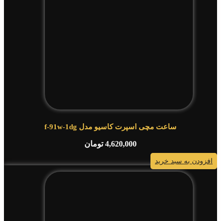
ساعت مچی اسپرت کاسیو مدل f-91w-1dg
4,620,000
تومان
افزودن به سبد خرید