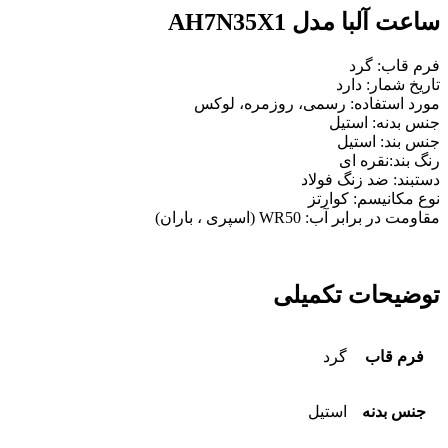
ساعت آلبا مدل AH7N35X1
فرم قاب: گرد
تاریخ شمار: دارد
مورد استفاده: رسمی، روزمره، لوکس
جنس بدنه: استیل
جنس بند: استیل
رنگ بند:نقره ای
دستبند: ضد زنگ
فولاد
نوع مکانیسم:
کوارتز
مقاومت در برابر آب: WR50 (اسپری ، باران)
توضیحات تکمیلی
فرم قاب
گرد
جنس بدنه
استیل