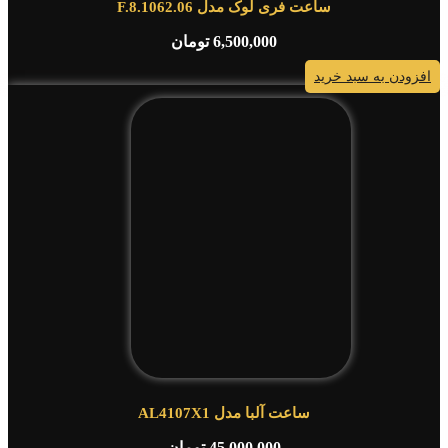
ساعت فری لوک مدل F.8.1062.06
6,500,000
تومان
افزودن به سبد خرید
ساعت آلبا مدل AL4107X1
45,000,000
تومان