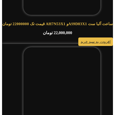
ساعت آلبا ست AS9D83X1و AH7N53X1 قیمت تک 22000000 تومان
22,000,000
تومان
افزودن به سبد خرید