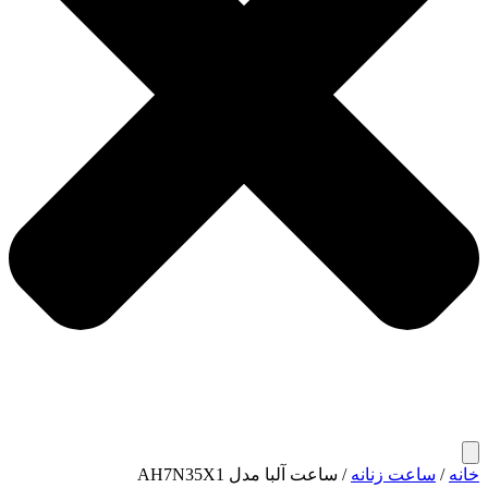
خانه
/
ساعت زنانه
/ ساعت آلبا مدل AH7N35X1