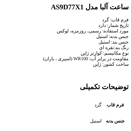
ساعت آلبا مدل AS9D77X1
فرم قاب: گرد
تاریخ شمار: دارد
مورد استفاده: رسمی، روزمره، لوکس
جنس بدنه: استیل
جنس بند: استیل
رنگ بند:نقره ای
نوع مکانیسم:
کوارتز
ژاپن
مقاومت در برابر آب: WR100 (اسپری ، باران)
ساخت کشور: ژاپن
توضیحات تکمیلی
فرم قاب
گرد
جنس بدنه
استیل