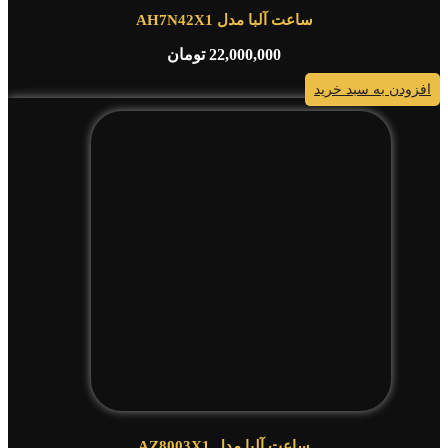
ساعت آلبا مدل AH7N42X1
22,000,000
تومان
افزودن به سبد خرید
ساعت آلبا مدل AZ8003X1