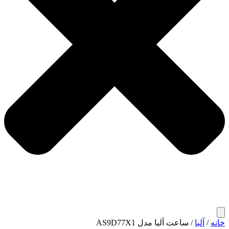
خانه
/
آلبا
/ ساعت آلبا مدل AS9D77X1