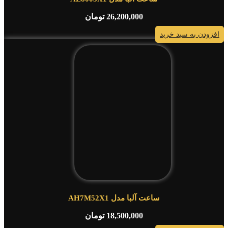
26,200,000
تومان
افزودن به سبد خرید
ساعت آلبا مدل AH7M52X1
18,500,000
تومان