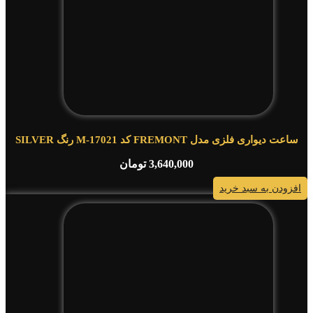
ساعت دیواری فلزی مدل FREMONT کد M-17021 رنگ SILVER
3,640,000
تومان
افزودن به سبد خرید