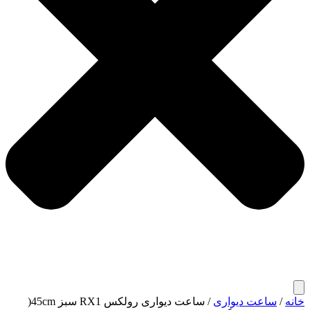
خانه
/
ساعت دیواری
/ ساعت دیواری رولکس RX1 سبز 45cm(