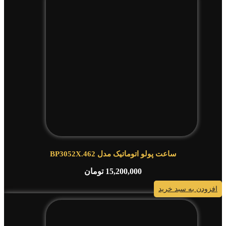
ساعت پولو اتوماتیک مدل BP3052X.462
15,200,000
تومان
افزودن به سبد خرید