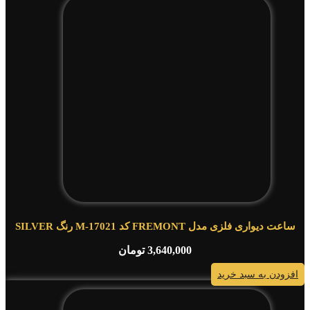
ساعت دیواری فلزی مدل FREMONT کد M-17021 رنگ SILVER
3,640,000
تومان
افزودن به سبد خرید