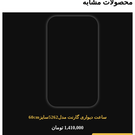
محصولات مشابه
ساعت دیواری گارنت مدل5262سایز60cm
1,410,000
تومان