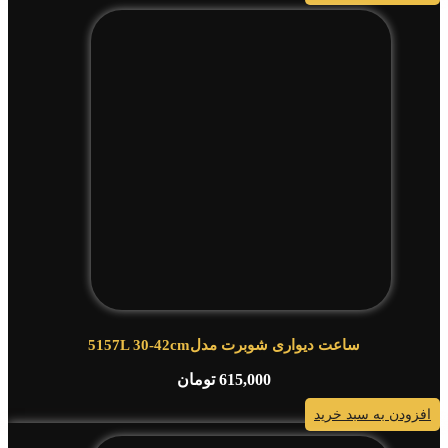
ساعت دیواری شوبرت مدل5157L 30-42cm
615,000
تومان
افزودن به سبد خرید