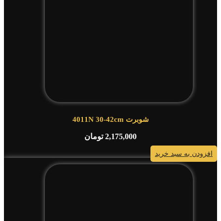
شوبرت 4011N 30-42cm
2,175,000
تومان
افزودن به سبد خرید