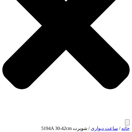
خانه
/
ساعت دیواری
/ شوبرت 5194A 30-42cm