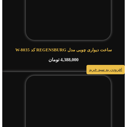
ساعت دیواری چوبی مدل REGENSBURG کد W-8035
4,388,000
تومان
افزودن به سبد خرید