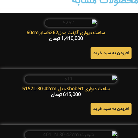
محصولات مشابه
ساعت دیواری گارنت مدل5262سایز60cm
1,410,000
تومان
افزودن به سبد خرید
ساعت دیواری shobert مدل 5157L-30-42cm
615,000
تومان
افزودن به سبد خرید