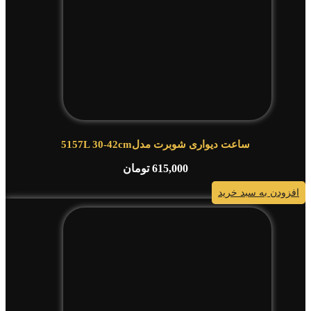
ساعت دیواری شوبرت مدل5157L 30-42cm
615,000
تومان
افزودن به سبد خرید