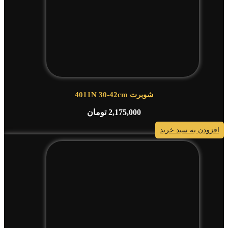
شوبرت 4011N 30-42cm
2,175,000
تومان
افزودن به سبد خرید