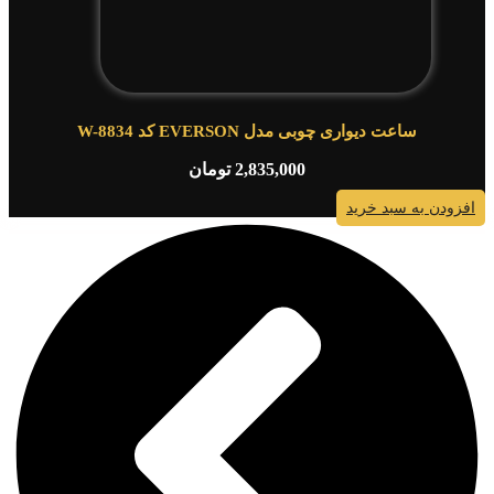
ساعت دیواری چوبی مدل EVERSON کد W-8834
2,835,000
تومان
افزودن به سبد خرید