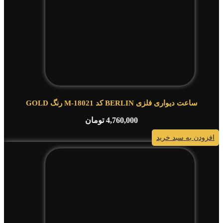
ساعت دیواری فلزی BERLIN کد M-18021 رنگ GOLD
4,760,000
تومان
افزودن به سبد خرید