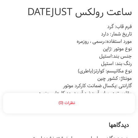
ساعت رولکس DATEJUST
فرم قاب: گرد
تاریخ شمار: دارد
مورد استفاده:،رسمی ، روزمره
نوع موتور :ژاپن
جنس بند:استیل
رنگ بند: استیل
نوع مکانیسم: کوارتز(باطری)
مونتاژ: کشور چین
گارانتی :یکسال ضمانت کارکرد موتور
مقاومت در برابر آب: ضد آب درحد کارهای روزمره
نظرات (0)
دیدگاهها