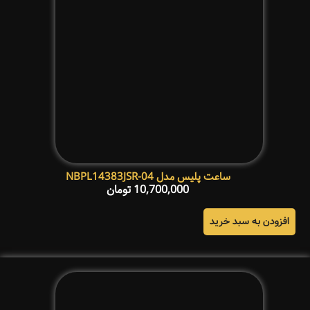
ساعت پلیس مدل NBPL14383JSR-04
10,700,000
تومان
افزودن به سبد خرید