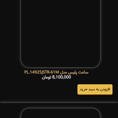
ساعت پلیس مدل PL.14925JSTR-61M
8,100,000
تومان
افزودن به سبد خرید