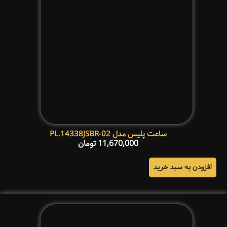
ساعت پلیس مدل PL.14338JSBR-02
11,670,000
تومان
افزودن به سبد خرید