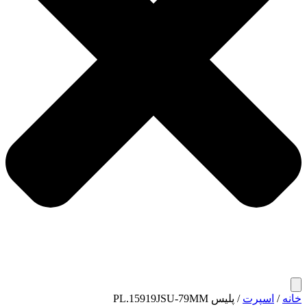
خانه
/
اسپرت
/ پلیس PL.15919JSU-79MM