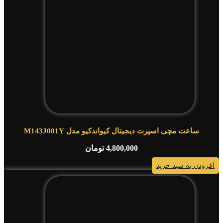
ساعت مچی اسپرت دیجیتال کیواندکیو مدل M143J001Y
4,800,000
تومان
افزودن به سبد خرید