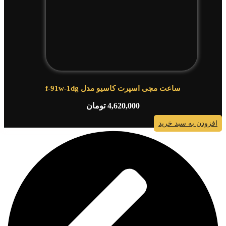
ساعت مچی اسپرت کاسیو مدل f-91w-1dg
4,620,000
تومان
افزودن به سبد خرید