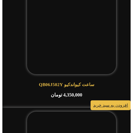
ساعت کیواندکیو QB06J502Y
4,350,000
تومان
افزودن به سبد خرید