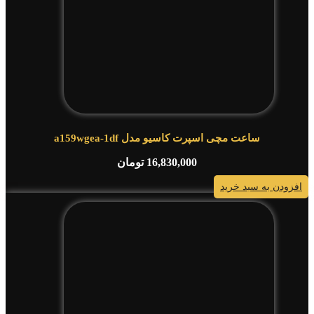
ساعت مچی اسپرت کاسیو مدل a159wgea-1df
16,830,000
تومان
افزودن به سبد خرید