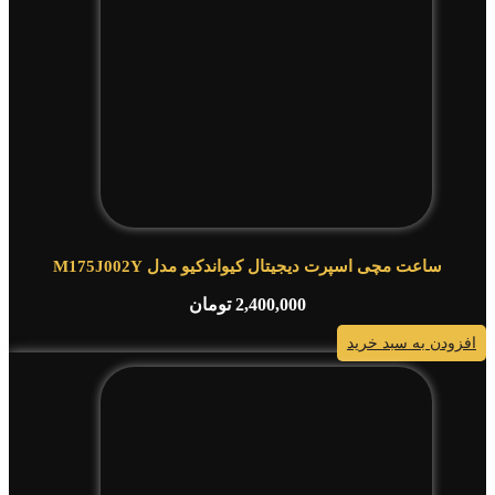
ساعت مچی اسپرت دیجیتال کیواندکیو مدل M175J002Y
2,400,000
تومان
افزودن به سبد خرید