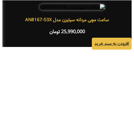
ساعت مچی مردانه سیتیزن مدل AN8167-53X
25,990,000
تومان
افزودن به سبد خرید
اف