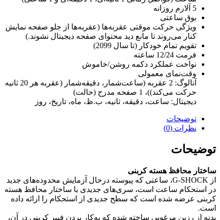
5 آلارم روزانه
بوق ساعتی
ویژگی حرکت موقتی عقربه‌ها (عقربه‌ها از جلو صفحه نمایش
کنار می‌روند تا مانع دید محتوای صفحه دیجیتال نشوند.)
تقویم تمام خودکار (تا سال 2099)
فرمت 12/24 ساعته
نواخت عملکرد دکمه روشن/خاموش
وقت‌نمای معمولی
آنالوگ: 2 عقربه (ساعت‌شمار، دقیقه‌شمار (عقربه هر 20 ثانیه
حرکت می‌کند))، 1 صفحه مدرج (حالت)
دیجیتال: ساعت، دقیقه، ثانیه، ب.ظ، ماه، تاریخ، روز
توضیحات
نظرات (0)
توضیحات
ساختار محافظ هسته کربنی
از G-SHOCK، ساعتی که پیوسته درحال آزمایش محدوده‌های جدید
در استحکام ساعت است، سری‌های جدیدی با ساختار محافظ هسته
کربنی عرضه شده است که سطح جدیدی از استحکام را ارائه داده
است.
بدنه از رزین مرغوبی ساخته شده که به‌کار بردن فیبر کربنی در آن،