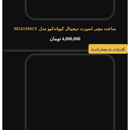
ساعت مچی اسپرت دیجیتال کیواندکیو مدل M143J001Y
4,800,000
تومان
افزودن به سبد خرید