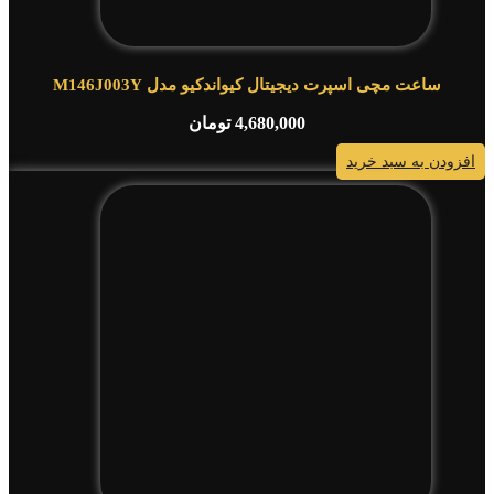
ساعت مچی اسپرت دیجیتال کیواندکیو مدل M146J003Y
4,680,000
تومان
افزودن به سبد خرید