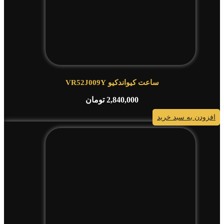
ساعت کیواندکیو VR52J009Y
2,840,000
تومان
افزودن به سبد خرید