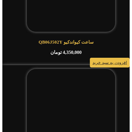
ساعت کیواندکیو QB06J502Y
4,350,000
تومان
افزودن به سبد خرید