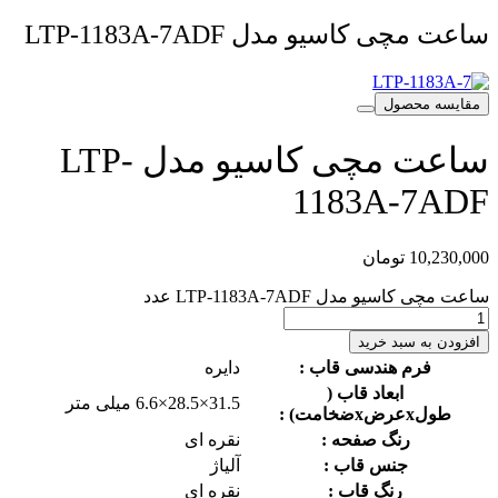
ساعت مچی کاسیو مدل LTP-1183A-7ADF
مقایسه محصول
ساعت مچی کاسیو مدل LTP-
1183A-7ADF
10,230,000
تومان
ساعت مچی کاسیو مدل LTP-1183A-7ADF عدد
افزودن به سبد خرید
فرم هندسی قاب :
دایره
ابعاد قاب (
31.5×28.5×6.6 میلی متر
طولxعرضxضخامت) :
رنگ صفحه :
نقره ای
جنس قاب :
آلیاژ
رنگ قاب :
نقره ای