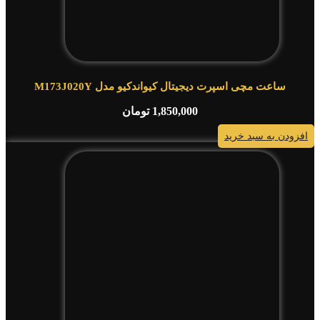
ساعت مچی اسپرت دیجیتال کیواندکیو مدل M173J020Y
1,850,000
تومان
افزودن به سبد خرید