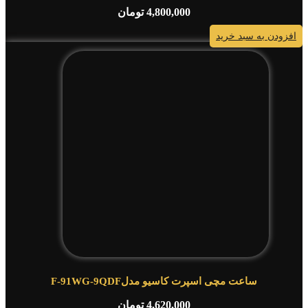
4,800,000
تومان
افزودن به سبد خرید
ساعت مچی اسپرت کاسیو مدلF-91WG-9QDF
4,620,000
تومان