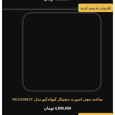
افزودن به سبد خرید
ساعت مچی اسپرت دیجیتال کیواندکیو مدل M124J002Y
4,800,000
تومان