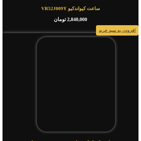
ساعت کیواندکیو VR52J009Y
2,840,000
تومان
افزودن به سبد خرید