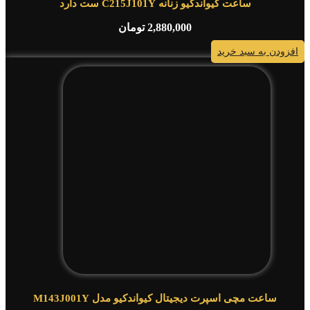
ساعت کیواندکیو زنانه C215J101Y ست دارد
2,880,000
تومان
افزودن به سبد خرید
ساعت مچی اسپرت دیجیتال کیواندکیو مدل M143J001Y