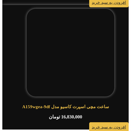
افزودن به سبد خرید
ساعت مچی اسپرت کاسیو مدل A159wgea-9df
16,830,000
تومان
افزودن به سبد خرید