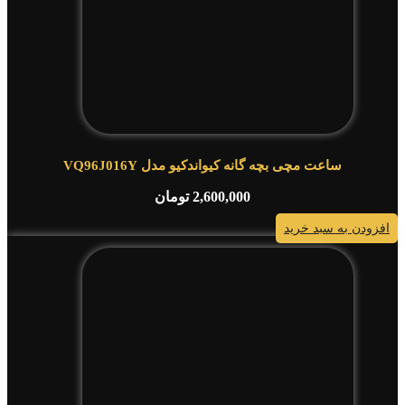
ساعت مچی بچه گانه کیواندکیو مدل VQ96J016Y
2,600,000
تومان
افزودن به سبد خرید