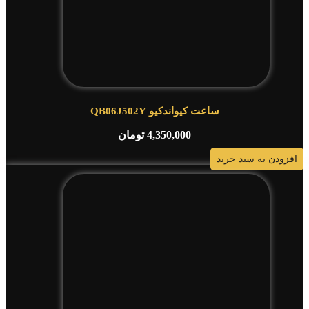
ساعت کیواندکیو QB06J502Y
4,350,000
تومان
افزودن به سبد خرید