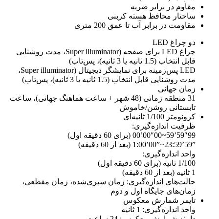
مقاوم در برابر ضربه
ساختار محافظ هسته کربنی
مقاومت در برابر آب تا عمق 200 متری
دو چراغ LED
چراغ LED برای صفحه (Super illuminator، مدت روشنایی
قابل انتخاب (1.5 ثانیه یا 3 ثانیه)، پس‌تاب)
LED پس‌زمینه برای نمایشگر دیجیتال (Super illuminator،
مدت روشنایی قابل انتخاب (1.5 ثانیه یا 3 ثانیه)، پس‌تاب)
زمان جهانی
31 منطقه زمانی (48 شهر + ساعت هماهنگ جهانی)، ساعت
تابستانی روشن/خاموش
کرونومتر 1/100 ثانیه‌ای
ظرفیت اندازه‌گیری:
‎00’00″00~59’59″99‎ (برای 60 دقیقه اول)
‎1:00’00”~23:59’59”‎ (بعد از 60 دقیقه)
واحد اندازه‌گیری:
1/100 ثانیه (برای 60 دقیقه اول)
1 ثانیه (بعد از 60 دقیقه)
حالت‌های اندازه‌گیری: زمان سپری‌شده، زمان مقطعی،
زمان‌های جایگاه اول و دوم
تایمر شمارش معکوس
واحد اندازه‌گیری: 1 ثانیه
دامنه شمارش معکوس: 24 ساعت