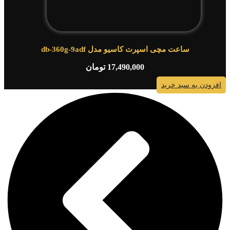
ساعت مچی اسپرت کاسیو مدل db-360g-9adf
17,490,000
تومان
افزودن به سبد خرید