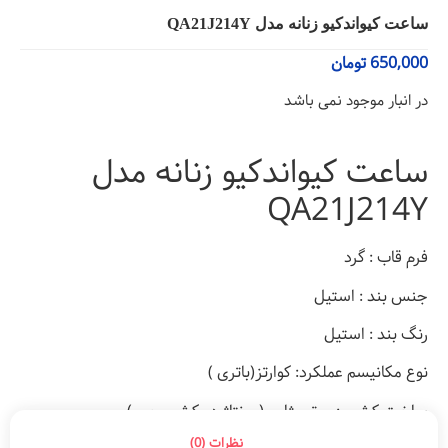
ساعت کیواندکیو زنانه مدل QA21J214Y
650,000
تومان
در انبار موجود نمی باشد
ساعت کیواندکیو زنانه مدل
QA21J214Y
فرم قاب : گرد
جنس بند : استیل
رنگ بند : استیل
نوع مکانیسم عملکرد: کوارتز(باتری )
ساخت کشور : موتور ژاپن (مونتاژ در کشور چین)
نظرات (0)