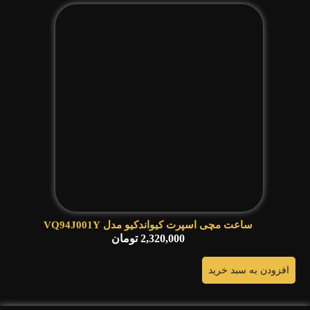
ساعت مچی اسپرت کیواندکیو مدل VQ94J001Y
2,320,000
تومان
افزودن به سبد خرید