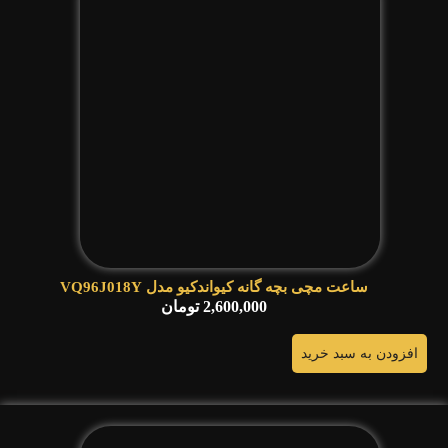
ساعت مچی بچه گانه کیواندکیو مدل VQ96J018Y
2,600,000
تومان
افزودن به سبد خرید