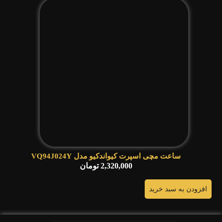
ساعت مچی اسپرت کیواندکیو مدل VQ94J024Y
2,320,000
تومان
افزودن به سبد خرید