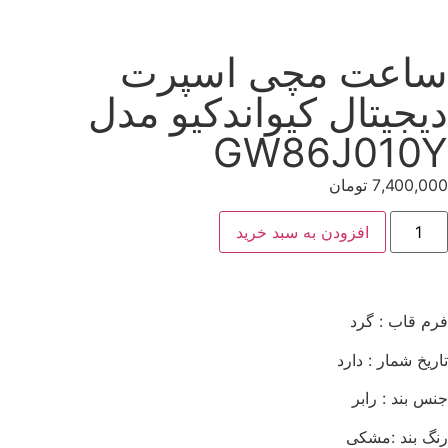
ساعت مچی اسپرت
دیجیتال کیواندکیو مدل
GW86J010Y
7,400,000
تومان
افزودن به سبد خرید
فرم قاب : گرد
تاریخ شمار : دارد
جنس بند : رابر
رنگ بند :مشکی