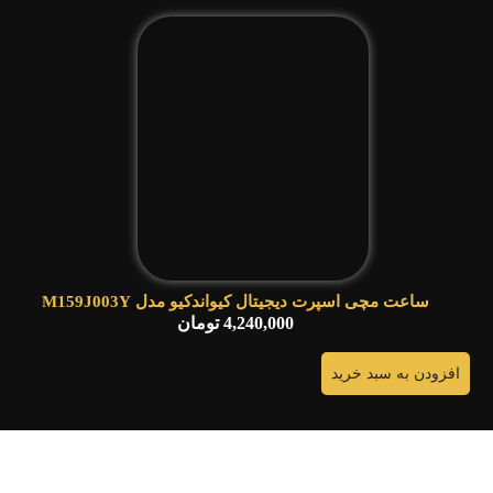
ساعت مچی اسپرت دیجیتال کیواندکیو مدل M159J003Y
4,240,000
تومان
افزودن به سبد خرید