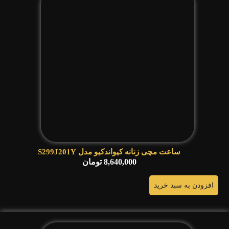
ساعت مچی زنانه کیواندکیو مدل S299J201Y
8,640,000
تومان
افزودن به سبد خرید