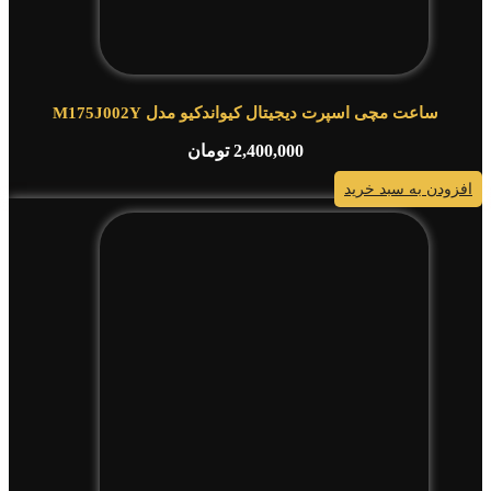
ساعت مچی اسپرت دیجیتال کیواندکیو مدل M175J002Y
2,400,000
تومان
افزودن به سبد خرید