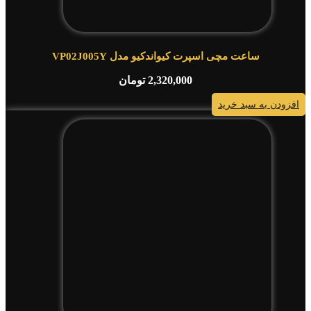
ساعت مچی اسپرت کیواندکیو مدل VP02J005Y
2,320,000
تومان
افزودن به سبد خرید