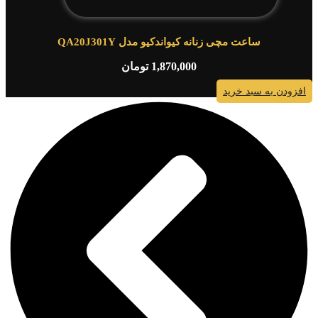
ساعت مچی زنانه کیواندکیو مدل QA20J301Y
1,870,000
تومان
افزودن به سبد خرید