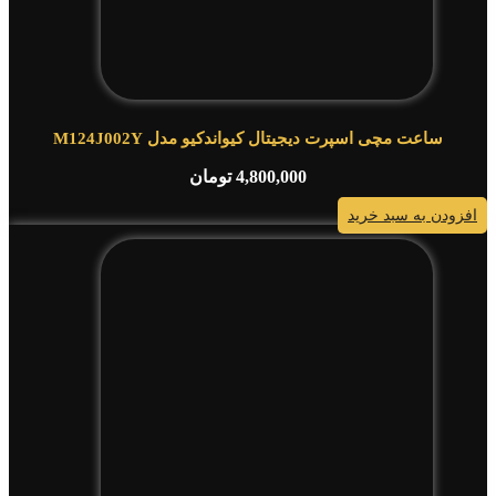
ساعت مچی اسپرت دیجیتال کیواندکیو مدل M124J002Y
4,800,000
تومان
افزودن به سبد خرید