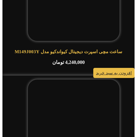
ساعت مچی اسپرت دیجیتال کیواندکیو مدل M149J003Y
4,240,000
تومان
افزودن به سبد خرید