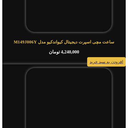
ساعت مچی اسپرت دیجیتال کیواندکیو مدل M149J006Y
4,240,000
تومان
افزودن به سبد خرید