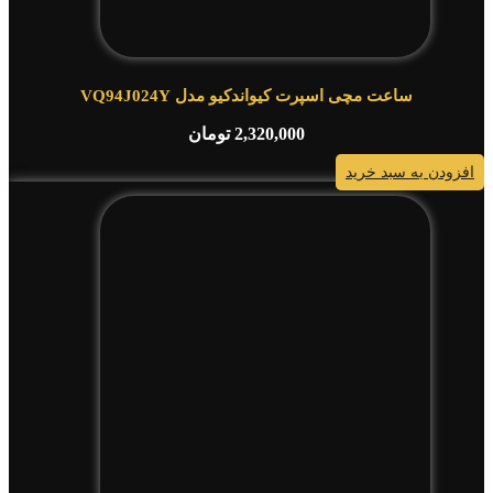
ساعت مچی اسپرت کیواندکیو مدل VQ94J024Y
2,320,000
تومان
افزودن به سبد خرید