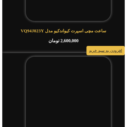
ساعت مچی اسپرت کیواندکیو مدل VQ94J023Y
2,600,000
تومان
افزودن به سبد خرید