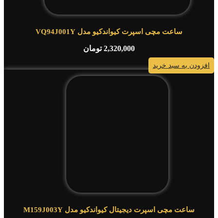
ساعت مچی اسپرت کیواندکیو مدل VQ94J001Y
2,320,000
تومان
افزودن به سبد خرید
ساعت مچی اسپرت دیجیتال کیواندکیو مدل M159J003Y