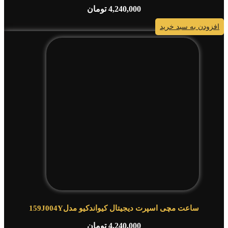
4,240,000
تومان
افزودن به سبد خرید
ساعت مچی اسپرت دیجیتال کیواندکیو مدل159J004Y
4,240,000
تومان