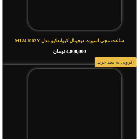
ساعت مچی اسپرت دیجیتال کیواندکیو مدل M124J002Y
4,800,000
تومان
افزودن به سبد خرید