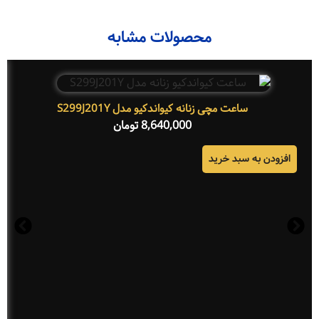
محصولات مشابه
ساعت مچی زنانه کیواندکیو مدل S299J201Y
8,640,000
تومان
افزودن به سبد خرید