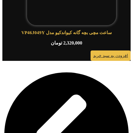
ساعت مچی بچه گانه کیواندکیو مدل VP46J049Y
2,320,000
تومان
افزودن به سبد خرید