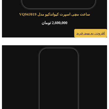
ساعت مچی اسپرت کیواندکیو مدل VQ94J019
2,600,000
تومان
افزودن به سبد خرید