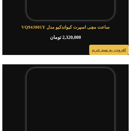
ساعت مچی اسپرت کیواندکیو مدل VQ94J001Y
2,320,000
تومان
افزودن به سبد خرید