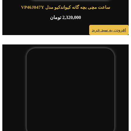
ساعت مچی بچه گانه کیواندکیو مدل VP46J047Y
2,320,000
تومان
افزودن به سبد خرید