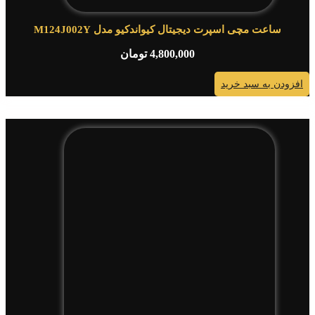
ساعت مچی اسپرت دیجیتال کیواندکیو مدل M124J002Y
4,800,000
تومان
افزودن به سبد خرید