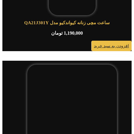
ساعت مچی زنانه کیواندکیو مدل QA21J301Y
1,190,000
تومان
افزودن به سبد خرید