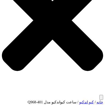
خانه
/
کیو اندکیو
/ ساعت کیواندکیو مدل Q968-401