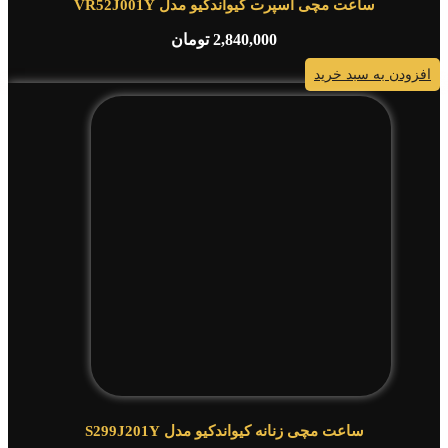
ساعت مچی اسپرت کیواندکیو مدل VR52J001Y
2,840,000
تومان
افزودن به سبد خرید
ساعت مچی زنانه کیواندکیو مدل S299J201Y