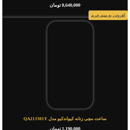
8,640,000
تومان
افزودن به سبد خرید
ساعت مچی زنانه کیواندکیو مدل QA21J301Y
1,190,000
تومان