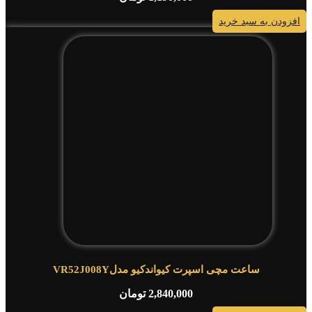
افزودن به سبد خرید
ساعت مچی اسپرت کیواندکیو مدلVR52J008Y
2,840,000
تومان