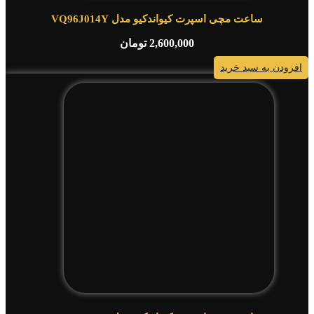
ساعت مچی اسپرت کیواندکیو مدل VQ96J014Y
2,600,000
تومان
افزودن به سبد خرید