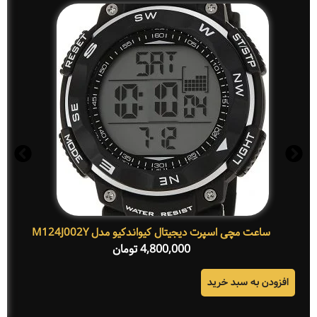
ساعت مچی اسپرت دیجیتال کیواندکیو مدل M124J002Y
4,800,000
تومان
افزودن به سبد خرید