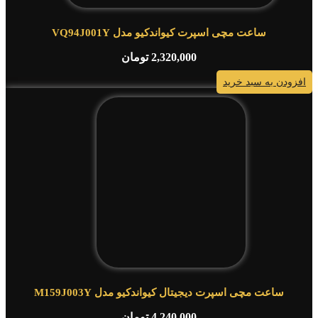
ساعت مچی اسپرت کیواندکیو مدل VQ94J001Y
2,320,000
تومان
افزودن به سبد خرید
ساعت مچی اسپرت دیجیتال کیواندکیو مدل M159J003Y
4,240,000
تومان