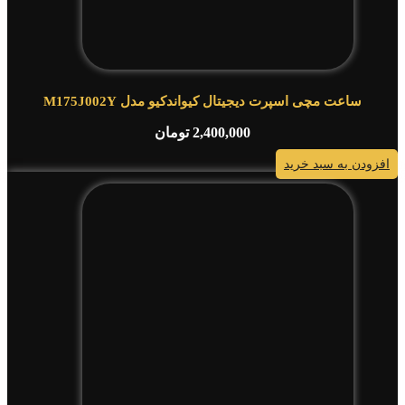
ساعت مچی اسپرت دیجیتال کیواندکیو مدل M175J002Y
2,400,000
تومان
افزودن به سبد خرید