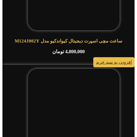
ساعت مچی اسپرت دیجیتال کیواندکیو مدل M124J002Y
4,800,000
تومان
افزودن به سبد خرید