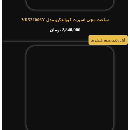
ساعت مچی اسپرت کیواندکیو مدل VR52J006Y
2,840,000
تومان
افزودن به سبد خرید