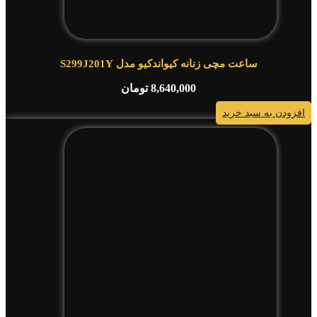
ساعت مچی زنانه کیواندکیو مدل S299J201Y
8,640,000
تومان
افزودن به سبد خرید