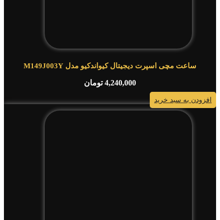
ساعت مچی اسپرت دیجیتال کیواندکیو مدل M149J003Y
4,240,000
تومان
افزودن به سبد خرید