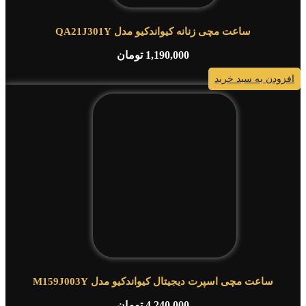
ساعت مچی زنانه کیواندکیو مدل QA21J301Y
1,190,000
تومان
افزودن به سبد خرید
ساعت مچی اسپرت دیجیتال کیواندکیو مدل M159J003Y
4,240,000
تومان