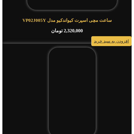
ساعت مچی اسپرت کیواندکیو مدل VP02J005Y
2,320,000
تومان
افزودن به سبد خرید