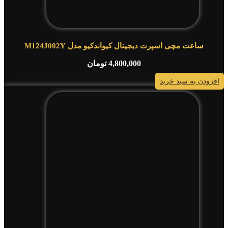
ساعت مچی اسپرت دیجیتال کیواندکیو مدل M124J002Y
4,800,000
تومان
افزودن به سبد خرید