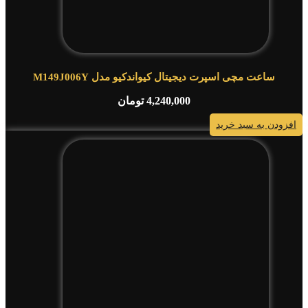
ساعت مچی اسپرت دیجیتال کیواندکیو مدل M149J006Y
4,240,000
تومان
افزودن به سبد خرید