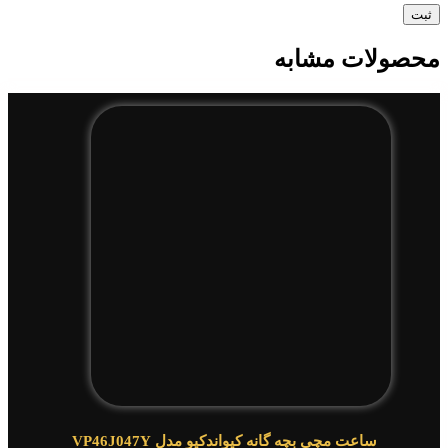
محصولات مشابه
ساعت مچی بچه گانه کیواندکیو مدل VP46J047Y