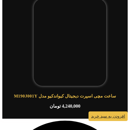
ساعت مچی اسپرت دیجیتال کیواندکیو مدل M190J001Y
4,240,000
تومان
افزودن به سبد خرید