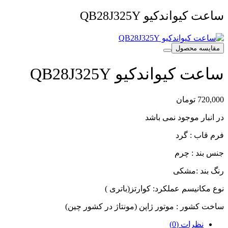
ساعت کیواندکیو QB28J325Y
مقایسه محصول
ساعت کیواندکیو QB28J325Y
720,000
تومان
در انبار موجود نمی باشد
فرم قاب : گرد
جنس بند : چرم
رنگ بند :مشکی
نوع مکانیسم عملکرد: کوارتز(باتری )
ساخت کشور : موتور ژاپن (مونتاژ در کشور چین)
نظرات (0)