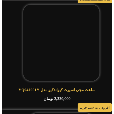
ساعت مچی اسپرت کیواندکیو مدل VQ94J001Y
2,320,000
تومان
افزودن به سبد خرید