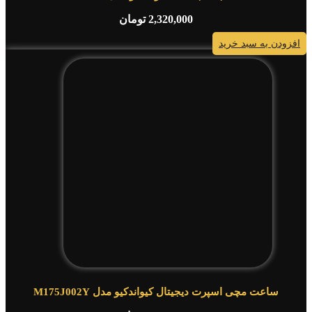
2,320,000
تومان
افزودن به سبد خرید
ساعت مچی اسپرت دیجیتال کیواندکیو مدل M175J002Y