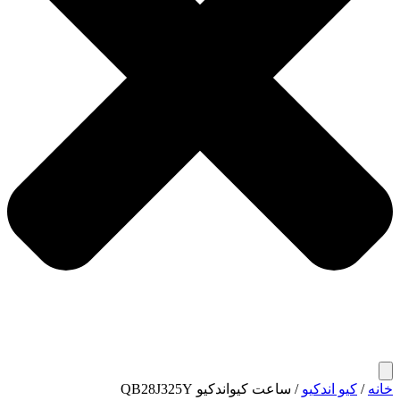
خانه
/
کیو اندکیو
/ ساعت کیواندکیو QB28J325Y