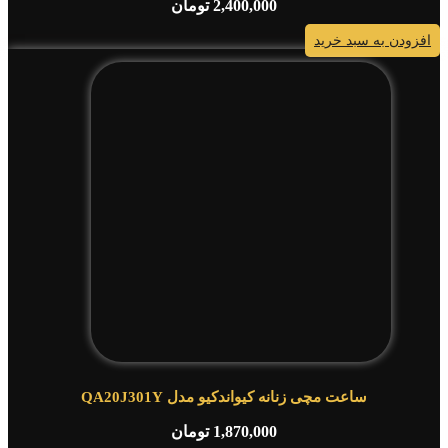
2,400,000
تومان
افزودن به سبد خرید
ساعت مچی زنانه کیواندکیو مدل QA20J301Y
1,870,000
تومان