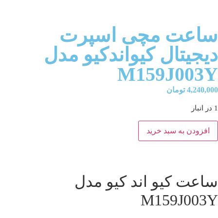
ساعت مچی اسپرت
دیجیتال کیواندکیو مدل
M159J003Y
4,240,000
تومان
1 در انبار
افزودن به سبد خرید
ساعت کیو اند کیو مدل
M159J003Y