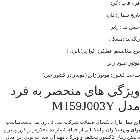
فرم قاب : گرد
تاریخ شمار : دارد
جنس بند : رابر
رنگ بند :مشکی
نوع مکانیسم عملکرد: کوارتز(باتری )
موتور :میوتا ژاپن
ساخت کشور : موتور ژاپن (مونتاژ در کشور چین)
ویژگی های منحصر به فرد
مدل M159J003Y
این مدل دارای یکسال ضمانت شرکت سی تی زن می باشد.مناسب
برای ورزشکاران و امکاناتی از جمله شمارنده معکوس و کورنومتر و
داشتن زمان 2کشور مختلف و ویژگی مهم آن ضد آب بودن این مدل