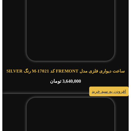
ساعت دیواری فلزی مدل FREMONT کد M-17021 رنگ SILVER
3,640,000
تومان
افزودن به سبد خرید