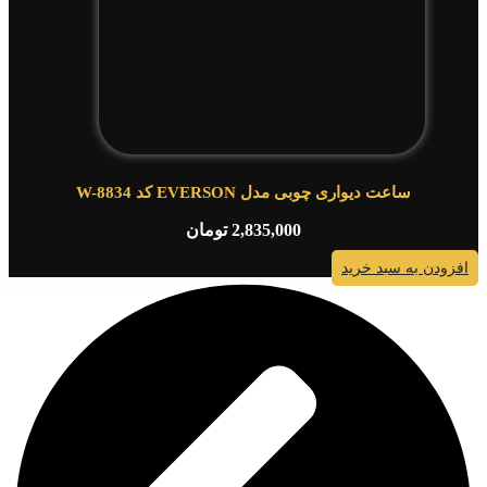
ساعت دیواری چوبی مدل EVERSON کد W-8834
2,835,000
تومان
افزودن به سبد خرید