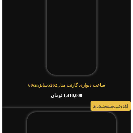
ساعت دیواری گارنت مدل5262سایز60cm
1,410,000
تومان
افزودن به سبد خرید