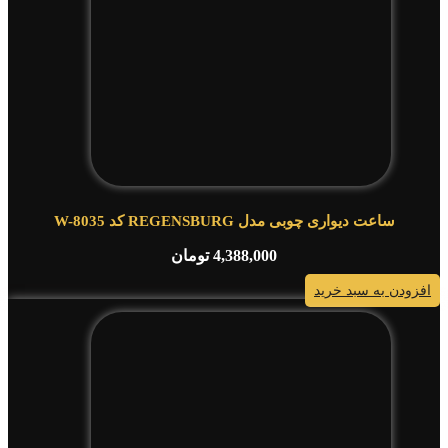
ساعت دیواری چوبی مدل REGENSBURG کد W-8035
4,388,000
تومان
افزودن به سبد خرید