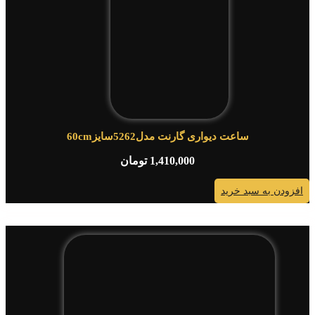
ساعت دیواری گارنت مدل5262سایز60cm
1,410,000
تومان
افزودن به سبد خرید