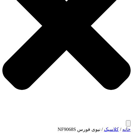
خانه
/
کلاسیک
/ نیوی فورس NF9068S