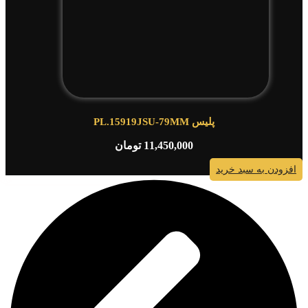
پلیس PL.15919JSU-79MM
11,450,000
تومان
افزودن به سبد خرید