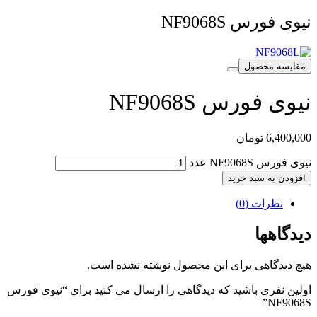
نیوی فورس NF9068S
مقایسه محصول
نیوی فورس NF9068S
6,400,000
تومان
نیوی فورس NF9068S عدد
افزودن به سبد خرید
نظرات (0)
دیدگاهها
هیچ دیدگاهی برای این محصول نوشته نشده است.
اولین نفری باشید که دیدگاهی را ارسال می کنید برای “نیوی فورس
NF9068S”