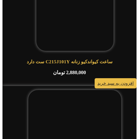
ساعت کیواندکیو زنانه C215J101Y ست دارد
2,880,000
تومان
افزودن به سبد خرید