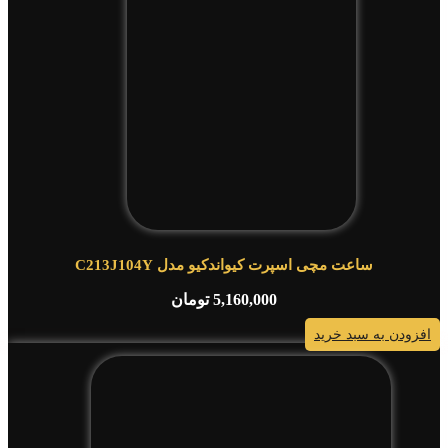
ساعت مچی اسپرت کیواندکیو مدل C213J104Y
5,160,000
تومان
افزودن به سبد خرید