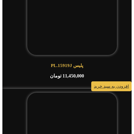
پلیس PL.15919J
11,450,000
تومان
افزودن به سبد خرید