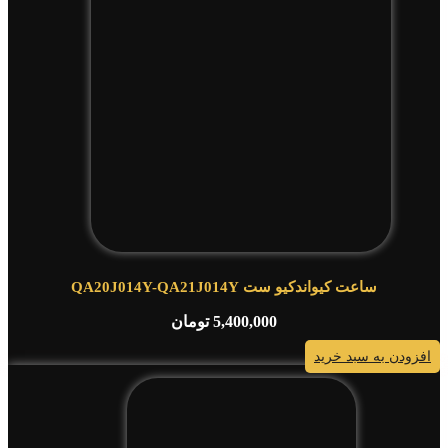
ساعت کیواندکیو ست QA20J014Y-QA21J014Y
5,400,000
تومان
افزودن به سبد خرید