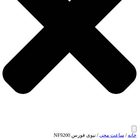
خانه
/
ساعت مچی
/ نیوی فورس NF9200