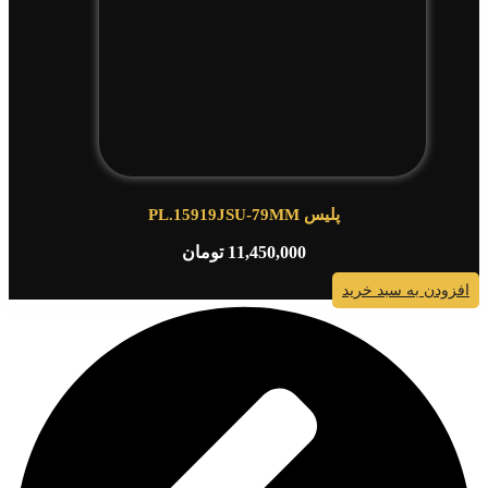
پلیس PL.15919JSU-79MM
11,450,000
تومان
افزودن به سبد خرید