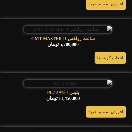
افزودن به سبد خرید
ساعت رولکس GMT-MASTER II
5,700,000
تومان
انتخاب گزینه ها
پلیس PL.15919J
11,450,000
تومان
افزودن به سبد خرید