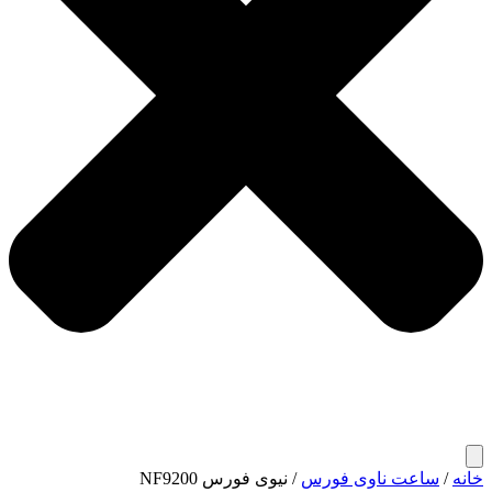
خانه
/
ساعت ناوی فورس
/ نیوی فورس NF9200