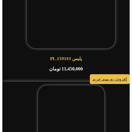
پلیس PL.15919J
11,450,000
تومان
افزودن به سبد خرید