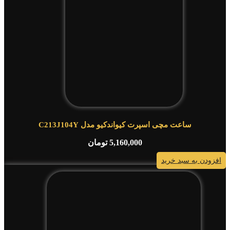
ساعت مچی اسپرت کیواندکیو مدل C213J104Y
5,160,000
تومان
افزودن به سبد خرید