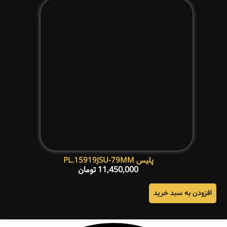
پلیس PL.15919JSU-79MM
11,450,000
تومان
افزودن به سبد خرید