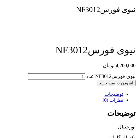
نیوی فورسNF3012
مقایسه محصول
نیوی فورسNF3012
4,200,000
تومان
نیوی فورسNF3012 عدد
افزودن به سبد خرید
توضیحات
نظرات (0)
توضیحات
اورجینال
یکسال گارانتی