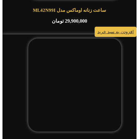
ساعت زنانه اوماکس مدل ML42N99I
29,900,000
تومان
افزودن به سبد خرید