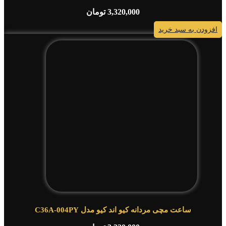
3,320,000
تومان
افزودن به سبد خرید
ساعت مچی مردانه کیو اند کیو مدل C36A-004PY