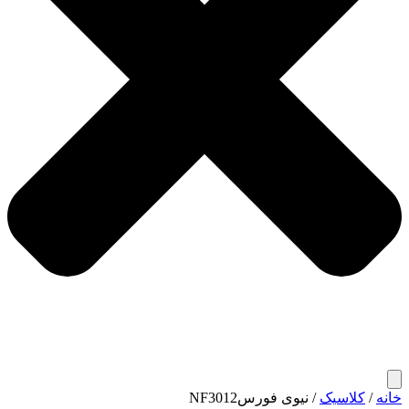
خانه
/
کلاسیک
/ نیوی فورسNF3012