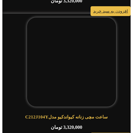
3,320,000
تومان
افزودن به سبد خرید
ساعت مچی زنانه کیواندکیو مدلC212J104Y
3,320,000
تومان