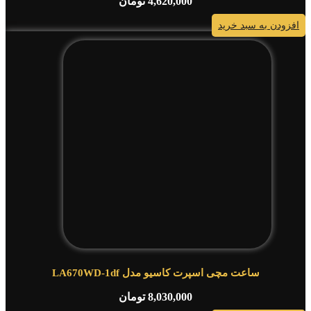
4,620,000
تومان
افزودن به سبد خرید
ساعت مچی اسپرت کاسیو مدل LA670WD-1df
8,030,000
تومان