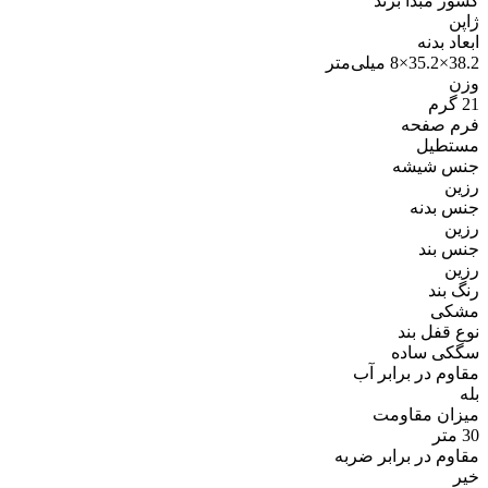
کشور مبدا برند
ژاپن
ابعاد بدنه
38.2×35.2×8 میلی‌متر
وزن
21 گرم
فرم صفحه
مستطیل
جنس شیشه
رزین
جنس بدنه
رزین
جنس بند
رزین
رنگ بند
مشکی
نوع قفل بند
سگکی ساده
مقاوم در برابر آب
بله
میزان مقاومت
30 متر
مقاوم در برابر ضربه
خیر