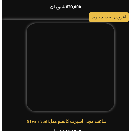
4,620,000
تومان
افزودن به سبد خرید
ساعت مچی اسپرت کاسیو مدلf-91wm-7adf