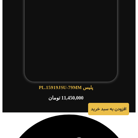
پلیس PL.15919JSU-79MM
11,450,000
تومان
افزودن به سبد خرید