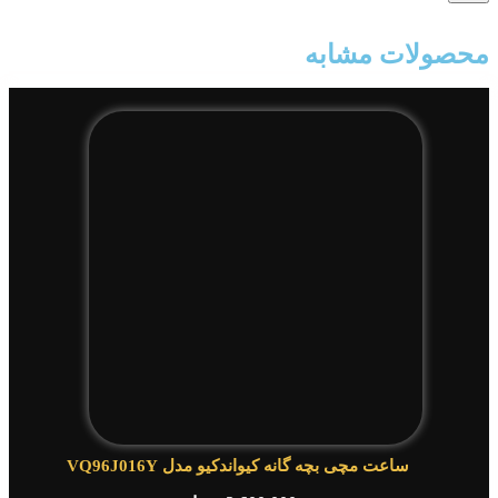
محصولات مشابه
ساعت مچی بچه گانه کیواندکیو مدل VQ96J016Y