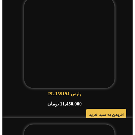
پلیس PL.15919J
11,450,000
تومان
افزودن به سبد خرید