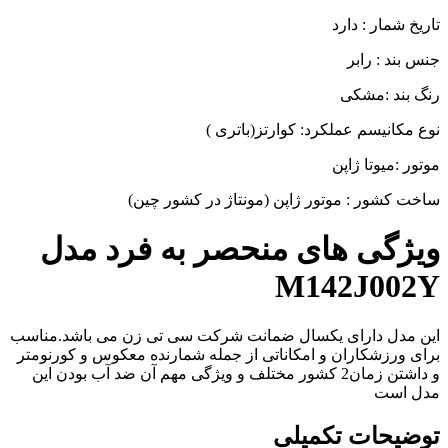
تاریخ شمار : دارد
جنس بند : رابر
رنگ بند :مشکی
نوع مکانیسم عملکرد: کوارتز(باتری )
موتور :میوتا ژاپن
ساخت کشور : موتور ژاپن (مونتاژ در کشور چین)
ویژگی های منحصر به فرد مدل
M142J002Y
این مدل دارای یکسال ضمانت شرکت سی تی زن می باشد.مناسب
برای ورزشکاران و امکاناتی از جمله شمارنده معکوس و کورنومتر
و داشتن زمان2 کشور مختلف و ویژگی مهم آن ضد آب بودن این
مدل است
توضیحات تکمیلی