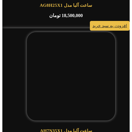
ساعت آلبا مدل AG8H25X1
18,500,000
تومان
افزودن به سبد خرید
ساعت آلبا مدل AH7N35X1