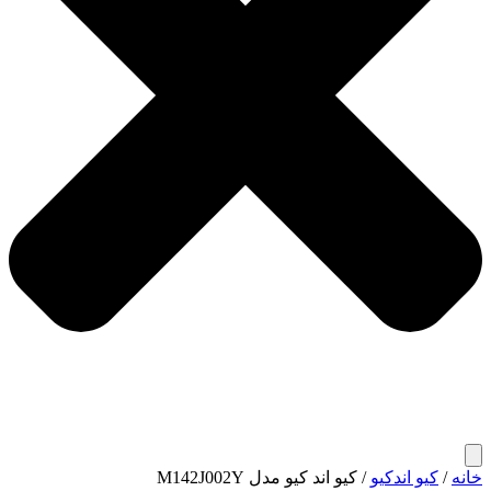
خانه
/
کیو اندکیو
/ کیو اند کیو مدل M142J002Y