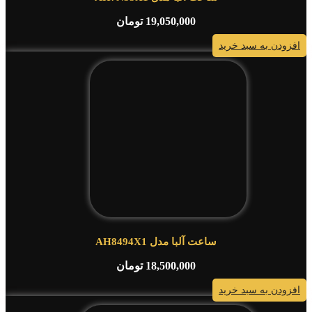
19,050,000
تومان
افزودن به سبد خرید
ساعت آلبا مدل AH8494X1
18,500,000
تومان
افزودن به سبد خرید